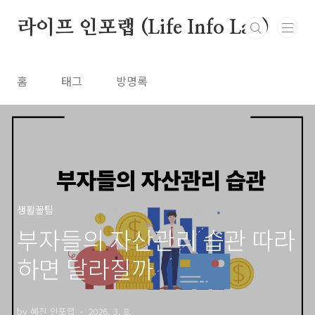
본문 바로가기
라이프 인포랩 (Life Info Lab)
홈
태그
방명록
생활꿀팁
부자들의 자산관리 습관 따라
하면 달라질까
by 혜진 인포랩
2026. 3. 8.