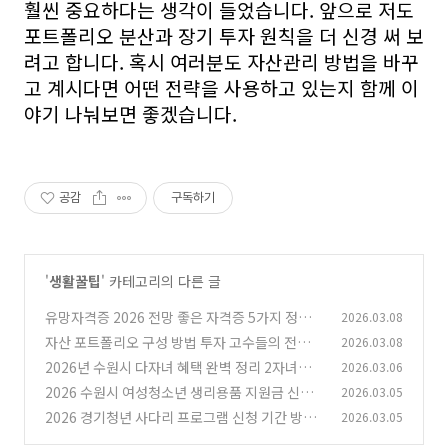
훨씬 중요하다는 생각이 들었습니다. 앞으로 저도
포트폴리오 분산과 장기 투자 원칙을 더 신경 써 보
려고 합니다. 혹시 여러분도 자산관리 방법을 바꾸
고 계시다면 어떤 전략을 사용하고 있는지 함께 이
야기 나눠보면 좋겠습니다.
공감
구독하기
'
생활꿀팁
' 카테고리의 다른 글
유망자격증 2026 전망 좋은 자격증 5가지 정리
2026.03.08
자산 포트폴리오 구성 방법 투자 고수들의 전략
2026.03.08
(0)
2026년 수원시 다자녀 혜택 완벽 정리 2자녀부
2026.03.06
(0)
터 출산지원금과 주거 지원까지
2026 수원시 여성청소년 생리용품 지원금 신청
2026.03.05
(0)
방법 및 대상 정리 (연 최대 16만 8천원)
2026 경기청년 사다리 프로그램 신청 기간 방법
2026.03.05
(0)
및 해외연수 대학 총정리 (미국, 캐나다 등 6개국)