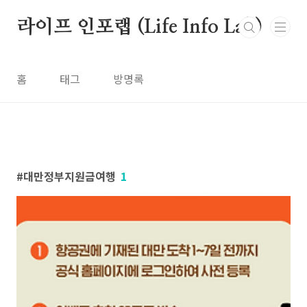
본문 바로가기
라이프 인포랩 (Life Info Lab)
홈
태그
방명록
대만정부지원금여행
1