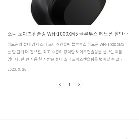
소니 노이즈캔슬링 WH-1000XM5 블루투스 헤드폰 할인정보
헤드폰의 절대 강자 소니 노이즈캔슬링 블루투스 헤드폰 WH-1000 XM5
는 한 단계 더 진보된, 최고 수준의 강력한 노이즈캔슬링을 선보인 제품
입니다. 한 번 사용 한 사람은 절대 소니 노이즈캔슬링을 벗어날 수 없다
는데 얼만큼의 성능이 극대화 되었는지 정확하게 알아보았습니다. (할인
2023. 9. 26.
정보만 바로 알고싶은 분은 아래 링크 들어가시면 되요) 소니 노이즈캔슬
링 가격 정보 소니 노이즈캔슬링 WH-1000XM5 독보적 성능 뛰어난 디자
1
인까지 겸비한 소니 노이즈캔슬링 WH-1000XM5 독보적 성능 • 더 폭신
하고 귀를 편안하게 완벽하게 감싸주는 핏 레더와 모던하면서 감각있는
눈을 사로잡는 외관 • 8개의 마이크, 2개의 프로세서 탑재 완벽에 가까운
노이즈캔슬링 성능 • 프리미엄 워크맨의 뛰어난 기술력과 새롭게 개..