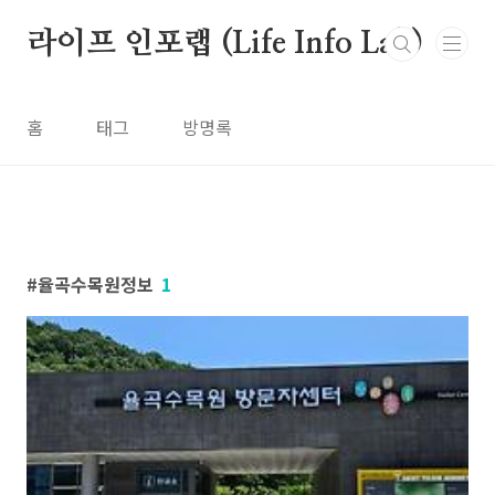
본문 바로가기
라이프 인포랩 (Life Info Lab)
홈
태그
방명록
율곡수목원정보
1