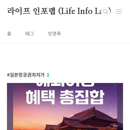
본문 바로가기
라이프 인포랩 (Life Info Lab)
홈
태그
방명록
일본항공권최저가
1