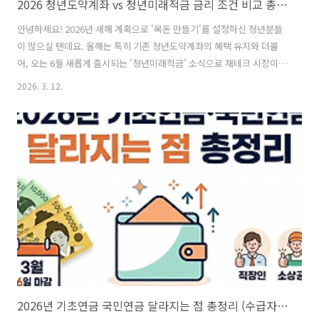
2026 청년도약계좌 vs 청년미래적금 금리 조건 비교 총정리 (3년 만기 2200만원?)
안녕하세요! 2026년 새해 계획으로 '목돈 만들기'를 설정하신 청년분들
이 많으실 텐데요. 올해는 특히 기존 청년도약계좌의 혜택 유지와 더불
어, 오는 6월 새롭게 출시되는 '청년미래적금' 소식으로 재테크 시장이
뜨겁습니다.오늘은 2026년 기준으로 달라진 가입 조건과 두 상품의 금리
2026. 3. 12.
혜택을 완벽하게 비교해 드립니다. 나에게 어떤 상품이 더 유리할지 지금
바로 확인해 보세요!1. 2026년 핵심 비교: 청년도약계좌 vs 청년미래적
금가장 큰 변화는 역시 '만기 기간'입니다. 5년이라는 시간이 부담스러웠
던 분들을 위해 3년 만기 상품이 등장했습니다.구분청년도약계좌 (기존)
청년미래적금 (2026.06 출시)만기 기간5년 (60개월)3년 (36개월)월 납
입한도최대 70만원최대 50만원정부 기여금월 최대 2.4만원..
2026년 기초연금 국민연금 달라지는 점 총정리 (수급자격 및 인상액 확인)