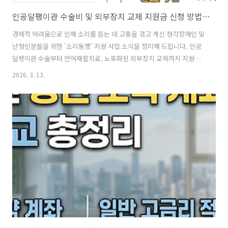
인공달팽이관 수술비 및 외부장치 교체 지원금 신청 방법 정리 (소리동행)
경제적 어려움으로 인해 소리를 듣는 데 고충을 겪고 계신 청각장애인 및
난청인분들을 위한 '소리동행' 지원 사업 소식을 정리해 드립니다. 인공
달팽이관 수술부터 언어재활치료, 노후화된 외부장치 교체까지 지원받
을 수 있으니 해당되시는 분들은 꼭 신청해 보시기 바랍니다.1. 인공달팽
2026. 3. 13.
이관 수술 및 재활 지원인공달팽이관 수술이 필요한 아동과 성인을 대상
으로 수술비와 언어재활 치료비를 지원합니다.구분아동 (만 18세 이하)
성인소득 자격기초생활수급자, 차상위계층, 중위소득 100% 이내기초
생활수급자, 차상위계층, 중위소득 100~120% 이내지원 항목건강보험
적용 시: 수술비 전액 + 언어재활치료비건강보험 미적용 시: 수술비 1천
만 원 한도수술비 300만 원 한도 지원(후원 상황에 따라 변동 가능)2. 외
부장치 교체..