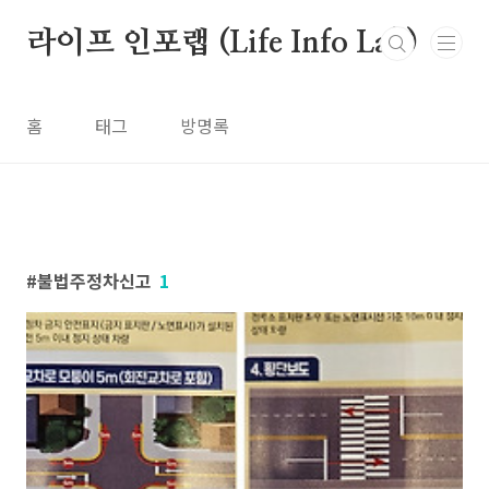
본문 바로가기
라이프 인포랩 (Life Info Lab)
홈
태그
방명록
불법주정차신고
1