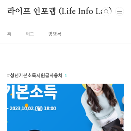
본문 바로가기
라이프 인포랩 (Life Info Lab)
홈
태그
방명록
청년기본소득지원금사용처
1