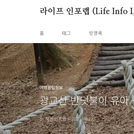
본문 바로가기
라이프 인포랩 (Life Info L
홈
태그
방명록
여행꿀팁정보
광교산 반딧불이 유아 
by 혜진 인포랩
2023. 5. 23.